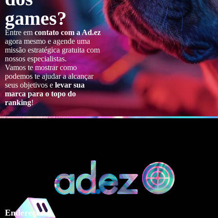
games?
Entre em
contato com a Ad.ez
agora mesmo e agende uma
missão estratégica gratuita com
nossos especialistas.
Vamos te mostrar como
podemos te ajudar a alcançar
seus objetivos e
levar sua
marca para o topo do
ranking
!
Endereços